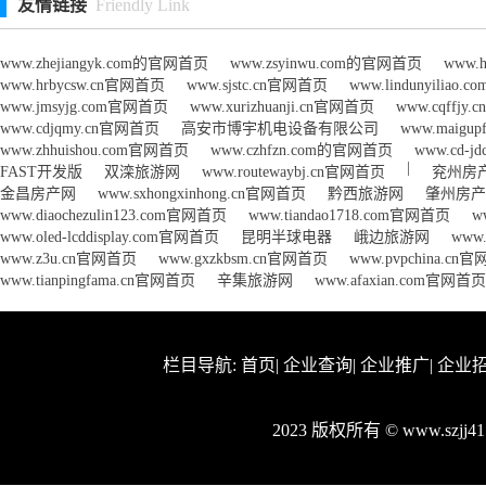
友情链接
Friendly Link
www.zhejiangyk.com的官网首页
www.zsyinwu.com的官网首页
www.
www.hrbycsw.cn官网首页
www.sjstc.cn官网首页
www.lindunyiliao
www.jmsyjg.com官网首页
www.xurizhuanji.cn官网首页
www.cqffjy
www.cdjqmy.cn官网首页
高安市博宇机电设备有限公司
www.maigu
www.zhhuishou.com官网首页
www.czhfzn.com的官网首页
www.cd-
|
FAST开发版
双滦旅游网
www.routewaybj.cn官网首页
兖州房
金昌房产网
www.sxhongxinhong.cn官网首页
黔西旅游网
肇州房产
www.diaochezulin123.com官网首页
www.tiandao1718.com官网首页
w
www.oled-lcddisplay.com官网首页
昆明半球电器
峨边旅游网
www
www.z3u.cn官网首页
www.gxzkbsm.cn官网首页
www.pvpchina.cn
www.tianpingfama.cn官网首页
辛集旅游网
www.afaxian.com官网首页
栏目导航:
首页
|
企业查询
|
企业推广
|
企业
2023 版权所有 © www.szjj