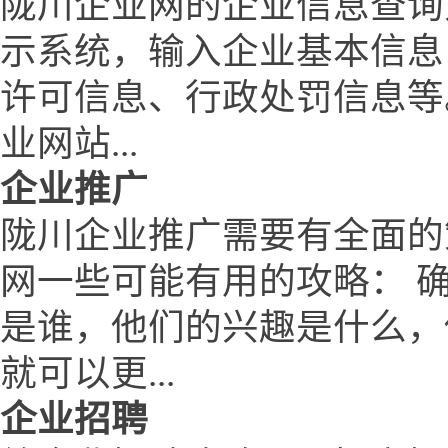
陇川企业网的企业信息查询
示系统，输入企业基本信息
许可信息、行政处罚信息等
业网站...
企业推广
陇川企业推广需要有全面的
网一些可能有用的攻略： 
是谁，他们的兴趣是什么，
就可以更...
企业招聘